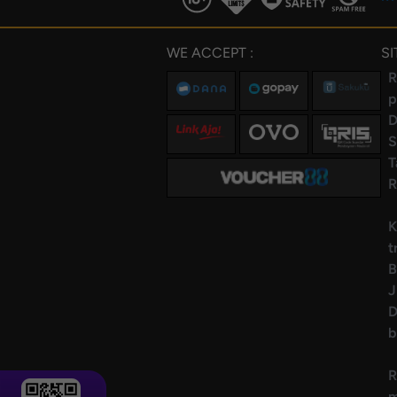
WE ACCEPT :
SI
R
p
D
S
T
R
K
t
B
J
D
b
R
m