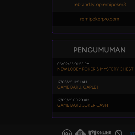
rebrand.lytopremipoker3
remipokerpro.com
PENGUMUMAN
06/02/25 01:52 PM
NEW LOBBY POKER & MYSTERY CHEST
17/06/25 11:51 AM
GAME BARU. GAPLE !
17/09/25 09:29 AM
GAME BARU JOKER CASH
IZ E-SPORT WORLD CUP 2026
FREE SPIN KHUSUS PRAGM
RT