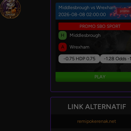
Middlesbrough vs Wrexham
promo
2026-08-08 02:00:00
PROMO SBO SPORT
H
Middlesbrough
A
Wrexham
-0.75 HDP 0.75
-1.28 Odds -
PLAY
LINK ALTERNATIF
remipokerenak.net