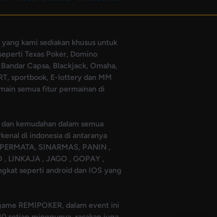
 yang kami sediakan khusus untuk
seperti Texas Poker, Domino
 Bandar Capsa, Blackjack, Omaha,
RT, sportbook, E-lottery dan MM
rmain semua fitur permainan di
dan kemudahan dalam semua
kenal di indonesia di antaranya
 PERMATA, SINARMAS, PANIN ,
 , LINKAJA , JAGO , GOPAY ,
kat seperti android dan IOS yang
 game
REMIPOKER
, dalam event ini
 10 setiap minggunya, rasakan juga