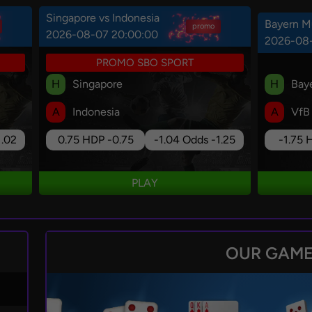
Singapore vs Indonesia
promo
2026-08-07 20:00:00
2026-08-
PROMO SBO SPORT
H
Singapore
H
Bay
A
Indonesia
A
VfB 
1.02
0.75 HDP -0.75
-1.04 Odds -1.25
-1.75 
PLAY
OUR GAM