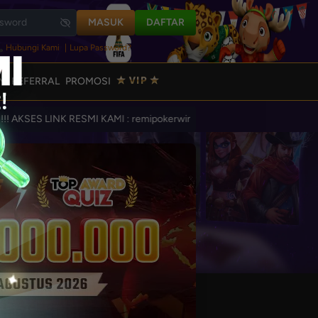
MASUK
DAFTAR
 Hubungi Kami
|
Lupa Password?
N
REFERRAL
PROMOSI
LINK RESMI KAMI : remipokerwinn.net & remipokerwinn.org BCA