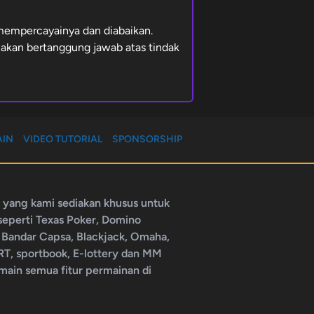
dak mempercayainya dan diabaikan.
akan bertanggung jawab atas tindak
AIN
VIDEO TUTORIAL
SPONSORSHIP
 yang kami sediakan khusus untuk
seperti Texas Poker, Domino
 Bandar Capsa, Blackjack, Omaha,
RT, sportbook, E-lottery dan MM
rmain semua fitur permainan di